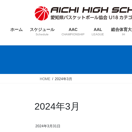
コ
ナ
ン
ビ
テ
ゲ
ン
ー
ホーム
スケジュール
AAC
AAL
総合体育大
ツ
シ
Schedule
CHAMPIONSHIP
LEAGUE
IH
へ
ョ
ス
ン
キ
に
ッ
移
プ
動
HOME
2024年3月
2024年3月
2024年3月31日