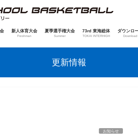
会
新人体育大会
夏季選手権大会
73rd 東海総体
ダウンロ
Freshman
Summer
TOKAI INTERHIGH
Download
更新情報
お知らせ