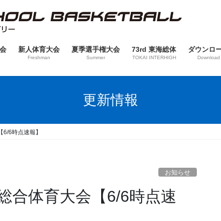
会
新人体育大会
夏季選手権大会
73rd 東海総体
ダウンロ
Freshman
Summer
TOKAI INTERHIGH
Download
更新情報
6/6時点速報】
お知らせ
総合体育大会【6/6時点速