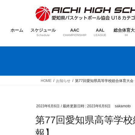
コ
ナ
ン
ビ
テ
ゲ
ン
ー
ホーム
スケジュール
AAC
AAL
総合体育大
ツ
シ
Schedule
CHAMPIONSHIP
LEAGUE
IH
へ
ョ
ス
ン
キ
に
ッ
移
プ
動
HOME
お知らせ
第77回愛知県高等学校総合体育大会【
2023年6月6日
/ 最終更新日時 :
2023年6月6日
sakamoto
第77回愛知県高等学校
報】