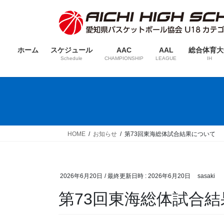
コ
ナ
ン
ビ
テ
ゲ
ン
ー
ホーム
スケジュール
AAC
AAL
総合体育大
ツ
シ
Schedule
CHAMPIONSHIP
LEAGUE
IH
へ
ョ
ス
ン
キ
に
ッ
移
プ
動
HOME
お知らせ
第73回東海総体試合結果について
2026年6月20日
/ 最終更新日時 :
2026年6月20日
sasaki
第73回東海総体試合