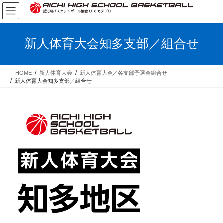
コ
ナ
ン
ビ
テ
ゲ
ン
ー
新人体育大会知多支部／組合せ
ツ
シ
へ
ョ
ス
ン
HOME
新人体育大会
新人体育大会／各支部予選会組合せ
キ
に
新人体育大会知多支部／組合せ
ッ
移
プ
動