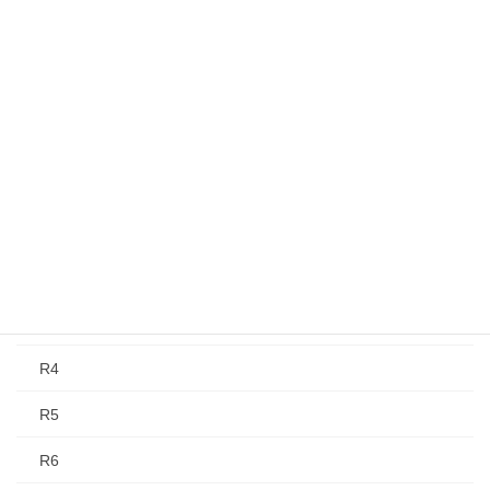
夏季選手権大会
R1(H31)
H30
選手権大会（AAC）
H30
R1(H31)
R2
R3
R4
R5
R6