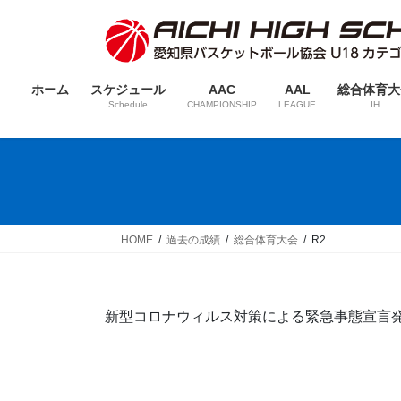
コ
ナ
ン
ビ
テ
ゲ
ン
ー
ホーム
スケジュール
AAC
AAL
総合体育大
ツ
シ
Schedule
CHAMPIONSHIP
LEAGUE
IH
へ
ョ
ス
ン
キ
に
ッ
移
プ
動
HOME
過去の成績
総合体育大会
R2
新型コロナウィルス対策による緊急事態宣言