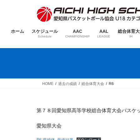
コ
ナ
ン
ビ
テ
ゲ
ン
ー
ホーム
スケジュール
AAC
AAL
総合体育大
ツ
シ
Schedule
CHAMPIONSHIP
LEAGUE
IH
へ
ョ
ス
ン
キ
に
ッ
移
プ
動
HOME
過去の成績
総合体育大会
R6
第７８回愛知県高等学校総合体育大会バスケ
愛知県大会
R6-県総体_最終結果
ダウンロード