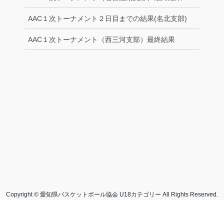
AAC１次トーナメント２日目までの結果(名北支部)
AAC１次トーナメント（西三河支部）最終結果
Copyright © 愛知県バスケットボール協会 U18カテゴリー All Rights Reserved.
Powered by
WordPress
with
Lightning Theme
&
VK All in One Expansion Unit