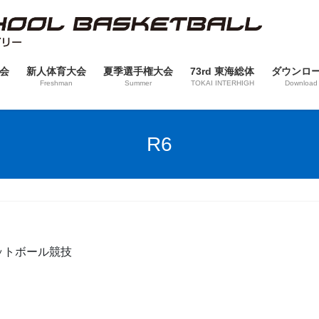
会
新人体育大会
夏季選手権大会
73rd 東海総体
ダウンロ
Freshman
Summer
TOKAI INTERHIGH
Download
R6
ットボール競技