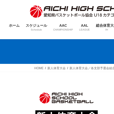
コ
ナ
ン
ビ
テ
ゲ
ン
ー
ホーム
スケジュール
AAC
AAL
総合体育大
ツ
シ
Schedule
CHAMPIONSHIP
LEAGUE
IH
へ
ョ
ス
ン
キ
に
ッ
移
プ
動
HOME
新人体育大会
新人体育大会／各支部予選会組