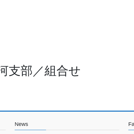
河支部／組合せ
News
F