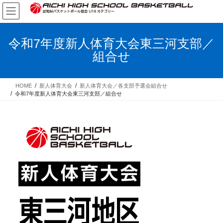
コ
ナ
ン
ビ
テ
ゲ
ン
ー
令和7年度新人体育大会東三河支部／
ツ
シ
組合せ
へ
ョ
ス
ン
キ
に
HOME
新人体育大会
新人体育大会／各支部予選会組合せ
ッ
移
令和7年度新人体育大会東三河支部／組合せ
プ
動