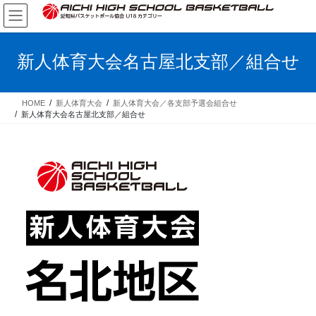
コ
ナ
ン
ビ
テ
ゲ
ン
ー
新人体育大会名古屋北支部／組合せ
ツ
シ
へ
ョ
ス
ン
HOME
新人体育大会
新人体育大会／各支部予選会組合せ
キ
に
新人体育大会名古屋北支部／組合せ
ッ
移
プ
動